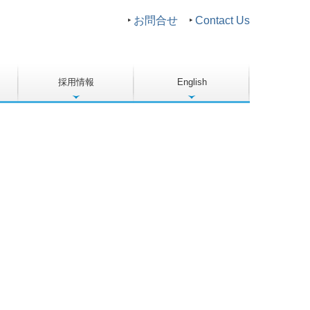
‣
お問合せ
‣
Contact Us
採用情報
English
新卒採用
中途採用
採用動画
育成について
Company Outline
Dies
Fineblanking
Products
Facility
Other
、