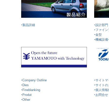
‣製品詳細
‣設計部門
‣ファイ
‣金型
‣機械設備
‣Company Outline
‣サイトマ
‣Dies
‣サイト
‣Fineblanking
‣個人情報
‣Produt
‣お問合せ
‣Other