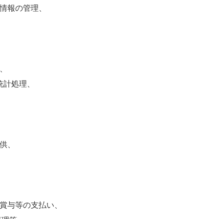
報の管理、
、
計処理、
供、
与等の支払い、